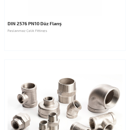
DIN 2576 PN10 Düz Flanş
Paslanmaz Çelik Fittings